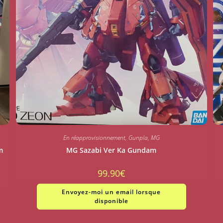
En réapprovisionnement
,
Gunpla
,
MG
m
MG Sazabi Ver Ka Gundam
99.90
€
Envoyez-moi un email lorsque
disponible