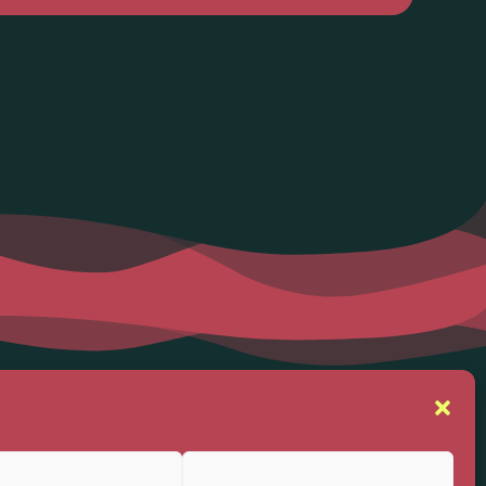
se
Suivez-nous
rs