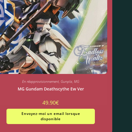
En réapprovisionnement
,
Gunpla
,
MG
MG Gundam Deathscythe Ew Ver
49.90
€
Envoyez-moi un email lorsque
disponible