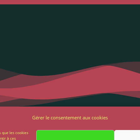
Liens utiles
Notre adres
Gérer le consentement aux cookies
2 Grande Rue
ons Légales et RGPD
s que les cookies
85 500 Les Herbie
ntir à ces