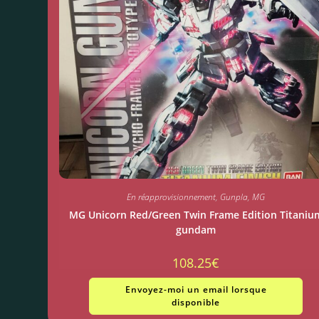
En réapprovisionnement
,
Gunpla
,
MG
MG Unicorn Red/Green Twin Frame Edition Titaniu
gundam
108.25
€
Envoyez-moi un email lorsque
disponible