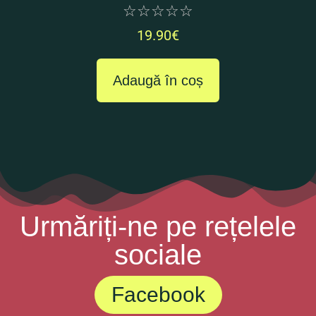
☆
☆
☆
☆
☆
19.90
€
Adaugă în coș
Urmăriți-ne pe rețelele
sociale
Facebook