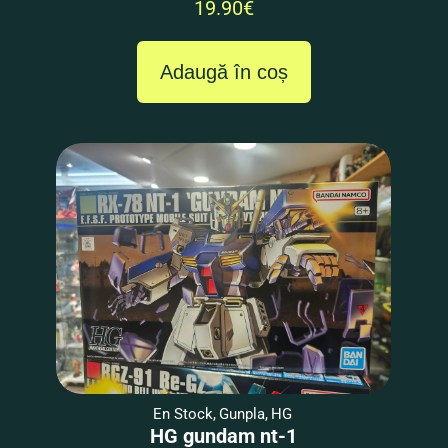
19.90
€
Adaugă în coș
En Stock
,
Gunpla
,
HG
HG gundam nt-1