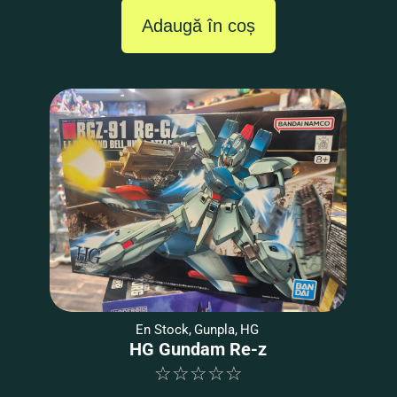
Adaugă în coș
En Stock
,
Gunpla
,
HG
HG Gundam Re-z
☆
☆
☆
☆
☆