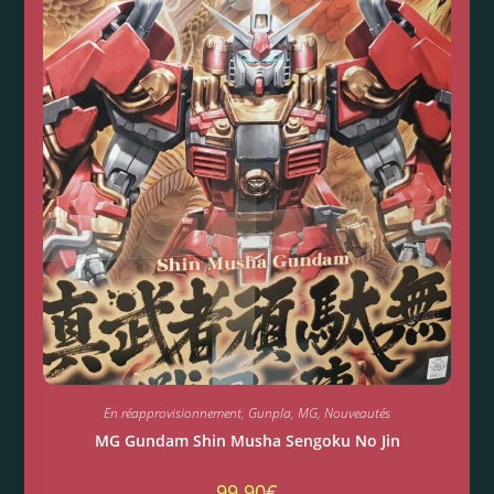
En réapprovisionnement
,
Gunpla
,
MG
,
Nouveautés
MG Gundam Shin Musha Sengoku No Jin
99.90
€