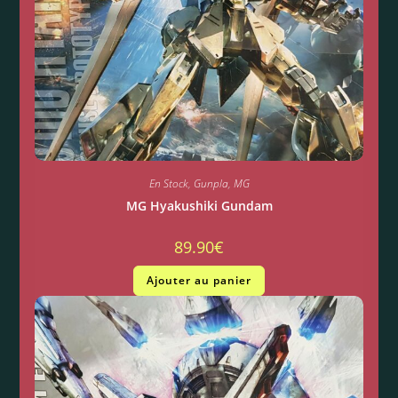
En Stock
,
Gunpla
,
MG
MG Hyakushiki Gundam
89.90
€
Ajouter au panier