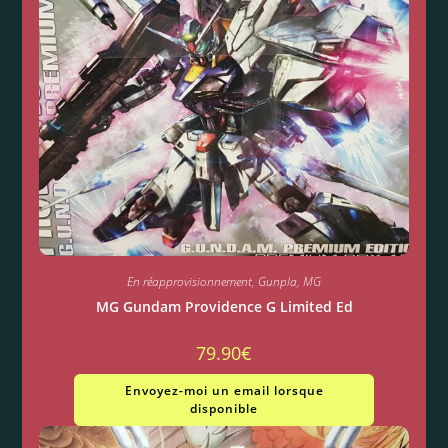
En réapprovisionnement
,
Gunpla
,
MG
MG Gundam Providence G Limited Ed
79.90
€
Envoyez-moi un email lorsque
disponible