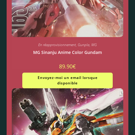
En réapprovisionnement
,
Gunpla
,
MG
MG Sinanju Anime Color Gundam
89.90
€
Envoyez-moi un email lorsque
disponible