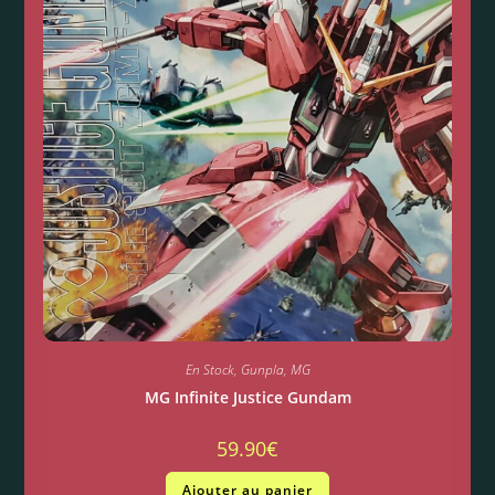
En Stock
,
Gunpla
,
MG
MG Infinite Justice Gundam
59.90
€
Ajouter au panier