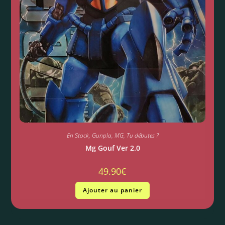
En Stock
,
Gunpla
,
MG
,
Tu débutes ?
Mg Gouf Ver 2.0
49.90
€
Ajouter au panier