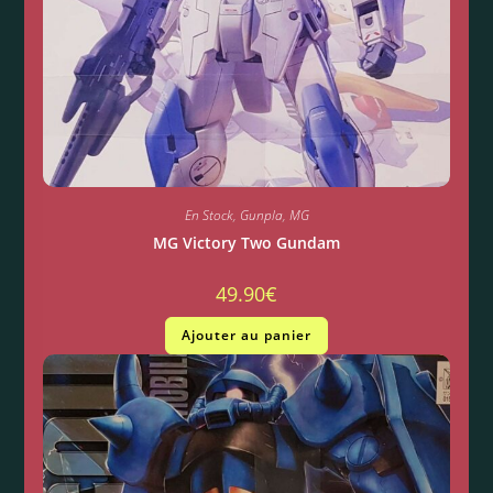
En Stock
,
Gunpla
,
MG
MG Victory Two Gundam
49.90
€
Ajouter au panier