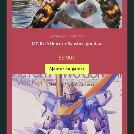
En Stock
,
Gunpla
,
MG
MG Rx-0 Unicorn Banshee gundam
59.90
€
Ajouter au panier