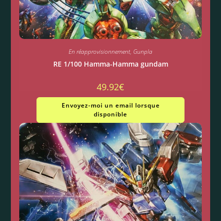
En réapprovisionnement
,
Gunpla
RE 1/100 Hamma-Hamma gundam
49.92
€
Envoyez-moi un email lorsque
disponible