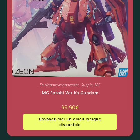
En réapprovisionnement
,
Gunpla
,
MG
MG Sazabi Ver Ka Gundam
99.90
€
Envoyez-moi un email lorsque
disponible