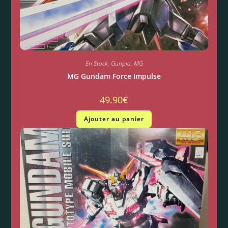
En Stock
,
Gunpla
,
MG
MG Gundam Force Impulse
49.90
€
Ajouter au panier