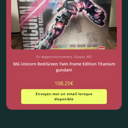
En réapprovisionnement
,
Gunpla
,
MG
MG Unicorn Red/Green Twin Frame Edition Titanium
gundam
108.25
€
Envoyez-moi un email lorsque
disponible