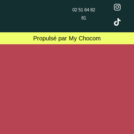
02 51 64 82
81
Propulsé par My Chocom