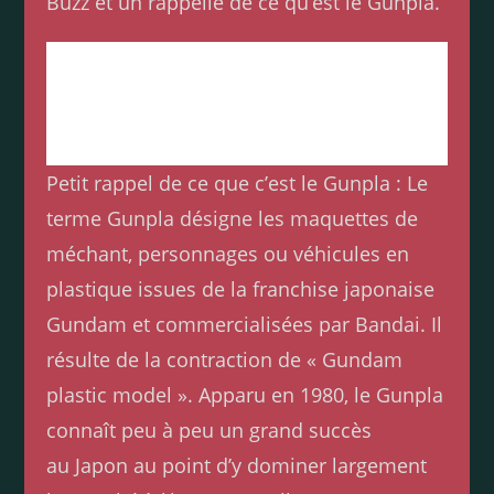
Buzz et un rappelle de ce qu’est le Gunpla.
Accessoires à assembler sans colle ni peinture
(optionnel). Socle de présentation disponible
séparément, sauf indication contraire dans la
description du produit.
Petit rappel de ce que c’est le Gunpla : Le
terme Gunpla désigne les maquettes de
méchant, personnages ou véhicules en
plastique issues de la franchise japonaise
Gundam et commercialisées par Bandai. Il
résulte de la contraction de « Gundam
plastic model ». Apparu en 1980, le Gunpla
connaît peu à peu un grand succès
au Japon au point d’y dominer largement