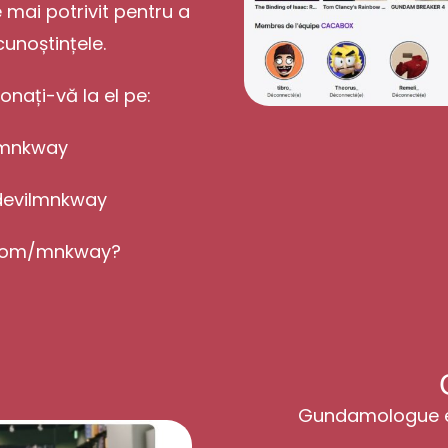
e mai potrivit pentru a
unoștințele.
onați-vă la el pe:
/mnkway
devilmnkway
.com/mnkway?
5
Gundamologue es