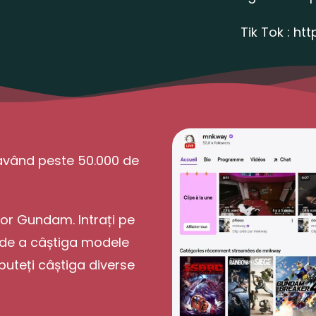
Tik Tok :
htt
având peste 50.000 de
lor Gundam. Intrați pe
a de a câștiga modele
uteți câștiga diverse