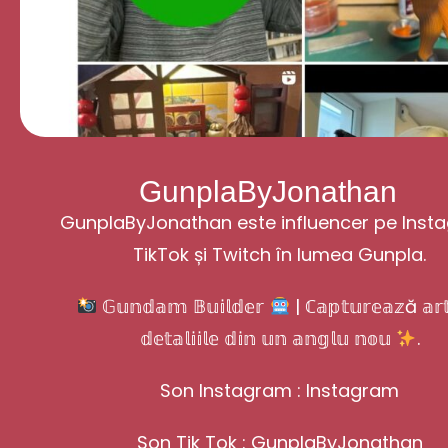
GunplaByJonathan
GunplaByJonathan este influencer pe Inst
TikTok și Twitch în lumea Gunpla.
𝔾𝕦𝕟𝕕𝕒𝕞 𝔹𝕦𝕚𝕝𝕕𝕖𝕣
| ℂ𝕒𝕡𝕥𝕦𝕣𝕖𝕒𝕫ă 𝕒𝕣𝕥
𝕕𝕖𝕥𝕒𝕝𝕚𝕚𝕝𝕖 𝕕𝕚𝕟 𝕦𝕟 𝕒𝕟𝕘𝕝𝕦 𝕟𝕠𝕦
.
Son Instagram :
Instagram
Son Tik Tok :
GunplaByJonathan