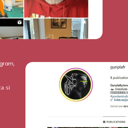
agram,
𝕒 𝕤𝕚