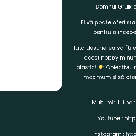
Domnul Gruik e
El vă poate oferi sf
pentru a începe
Iată descrierea sa: Îți
acest hobby minun
plastic!
Obiectivul 
maximum și să ofer
Mulțumiri lui pe
Youtube :
htt
Instagram :
htt