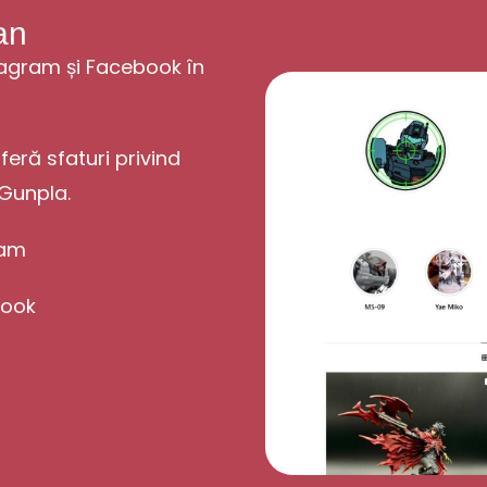
an
stagram și Facebook în
feră sfaturi privind
Gunpla.
ram
book