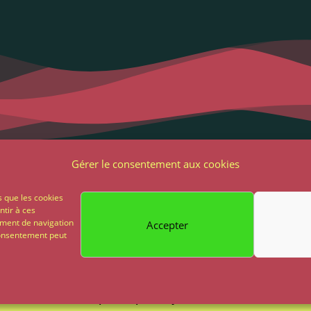
Liens utiles
Notre adres
Gérer le consentement aux cookies
2 Grande Rue
ons Légales et RGPD
s que les cookies
85 500 Les Herbie
ntir à ces
ions générales de vente
ement de navigation
Accepter
02 51 64 82 81
 consentement peut
on
Paiement sécurisé
Propulsé par My Chocom