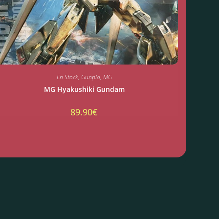
En Stock
,
Gunpla
,
MG
MG Hyakushiki Gundam
89.90
€