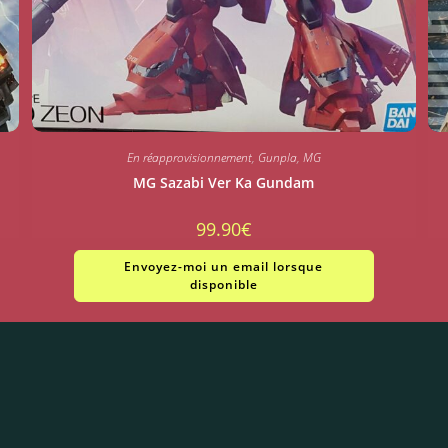
En réapprovisionnement
,
Gunpla
,
MG
MG Sazabi Ver Ka Gundam
99.90
€
Envoyez-moi un email lorsque
disponible