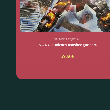
En Stock
,
Gunpla
,
MG
MG Rx-0 Unicorn Banshee gundam
59.90
€