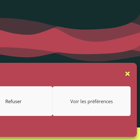
se
Suivez-nous
rs
Refuser
Voir les préférences