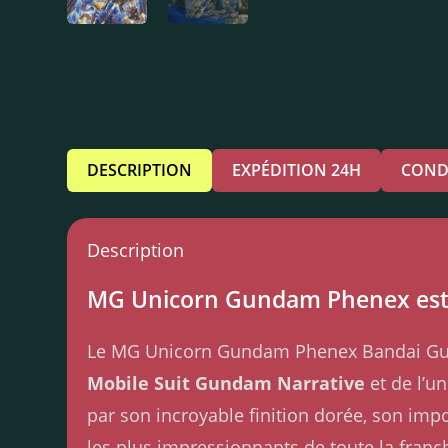
DESCRIPTION
EXPÉDITION 24H
COND
Description
MG Unicorn Gundam Phenex es
Le MG Unicorn Gundam Phenex Bandai Gunpl
Mobile Suit Gundam Narrative
et de l’u
par son incroyable finition dorée, son im
les plus impressionnants de toute la fran