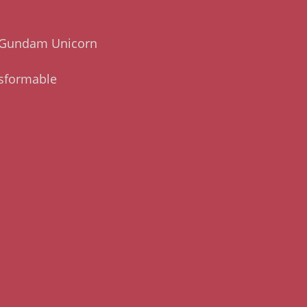
/ Gundam Unicorn
nsformable