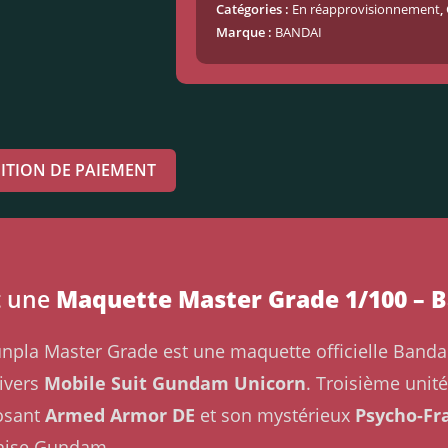
Catégories :
En réapprovisionnement
,
Marque :
BANDAI
ITION DE PAIEMENT
t une
Maquette Master Grade 1/100 – 
a Master Grade est une maquette officielle Bandai 
nivers
Mobile Suit Gundam Unicorn
. Troisième unité
posant
Armed Armor DE
et son mystérieux
Psycho-F
chise Gundam.