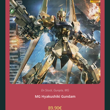
En Stock
,
Gunpla
,
MG
MG Hyakushiki Gundam
89.90
€