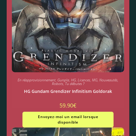
En réapprovisionnement
,
Gunpla
,
HG
,
Licences
,
MG
,
Nouveautés
,
Robots
,
Tu débutes ?
HG Gundam Grendizer Infinitism Goldorak
59.90
€
Envoyez-moi un email lorsque
disponible