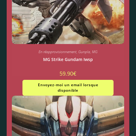
En réapprovisionnement
,
Gunpla
,
MG
MG Strike Gundam Iwsp
59.90
€
Envoyez-moi un email lorsque
disponible