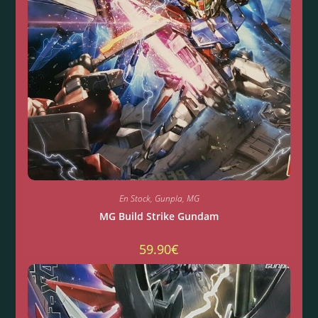
En Stock
,
Gunpla
,
MG
MG Build Strike Gundam
59.90
€