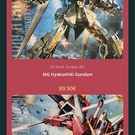
En Stock
,
Gunpla
,
MG
MG Hyakushiki Gundam
89.90
€