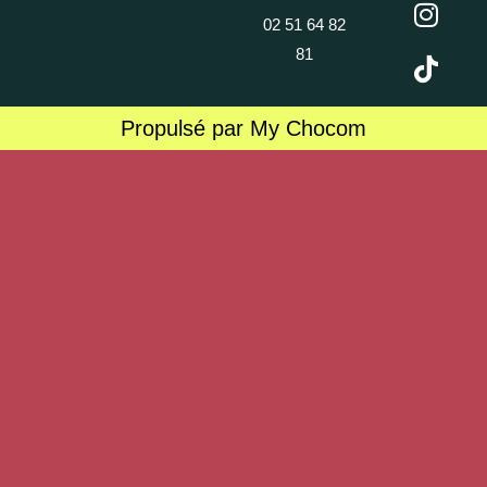
02 51 64 82
81
Propulsé par My Chocom