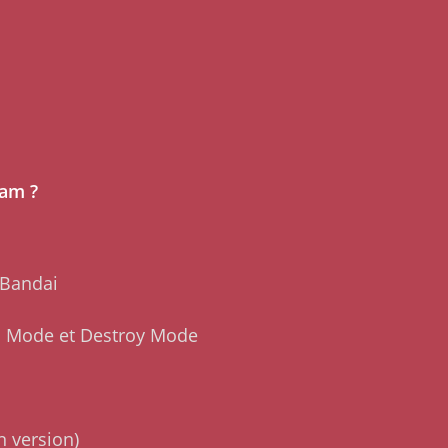
dam ?
 Bandai
n Mode et Destroy Mode
n version)