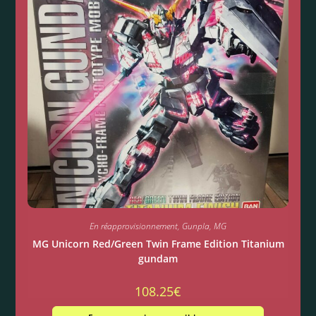
En réapprovisionnement
,
Gunpla
,
MG
MG Unicorn Red/Green Twin Frame Edition Titanium
gundam
108.25
€