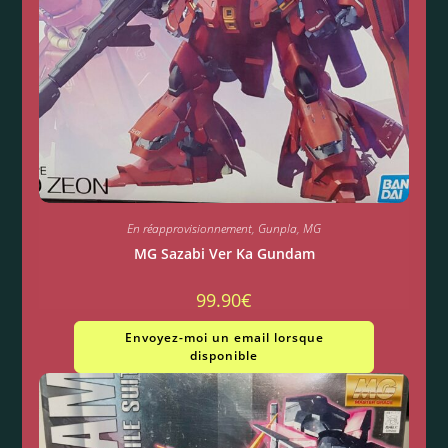
En réapprovisionnement
,
Gunpla
,
MG
MG Sazabi Ver Ka Gundam
99.90
€
Envoyez-moi un email lorsque
disponible