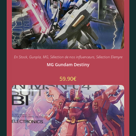
En Stock
,
Gunpla
,
MG
,
Sélection de nos influenceurs
,
Sélection Elemyre
MG Gundam Destiny
59.90
€