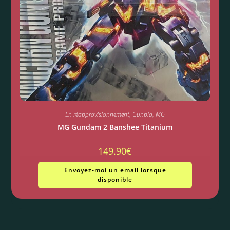
En réapprovisionnement
,
Gunpla
,
MG
MG Gundam 2 Banshee Titanium
149.90
€
Envoyez-moi un email lorsque
disponible