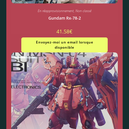
En réapprovisionnement
,
Non classé
Gundam Rx-78-2
41.58
€
Envoyez-moi un email lorsque
disponible