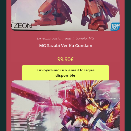
En réapprovisionnement
,
Gunpla
,
MG
MG Sazabi Ver Ka Gundam
99.90
€
Envoyez-moi un email lorsque
disponible