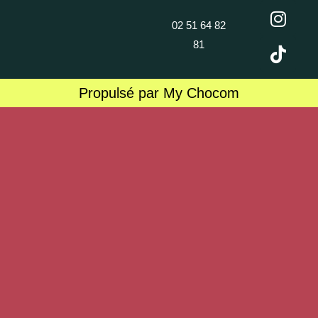
02 51 64 82
81
Propulsé par My Chocom