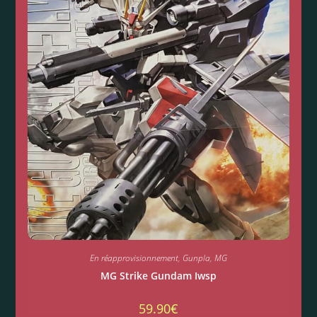
En réapprovisionnement
,
Gunpla
,
MG
MG Strike Gundam Iwsp
59.90
€