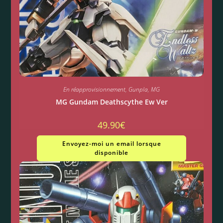
En réapprovisionnement
,
Gunpla
,
MG
MG Gundam Deathscythe Ew Ver
49.90
€
Envoyez-moi un email lorsque
disponible