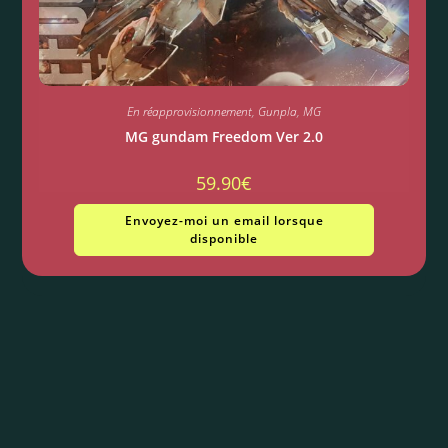
En réapprovisionnement
,
Gunpla
,
MG
MG gundam Freedom Ver 2.0
59.90
€
Envoyez-moi un email lorsque
disponible