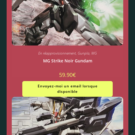
En réapprovisionnement
,
Gunpla
,
MG
MG Strike Noir Gundam
59.90
€
Envoyez-moi un email lorsque
disponible