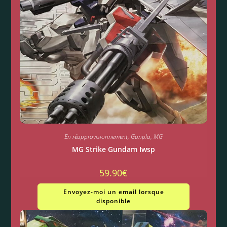
En réapprovisionnement
,
Gunpla
,
MG
MG Strike Gundam Iwsp
59.90
€
Envoyez-moi un email lorsque
disponible