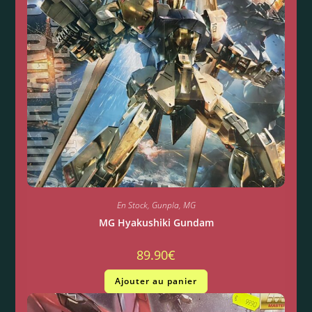
En Stock
,
Gunpla
,
MG
MG Hyakushiki Gundam
89.90
€
Ajouter au panier