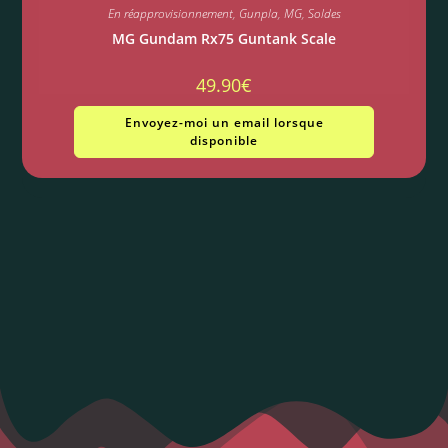
En réapprovisionnement
,
Gunpla
,
MG
,
Soldes
MG Gundam Rx75 Guntank Scale
49.90
€
Envoyez-moi un email lorsque
disponible