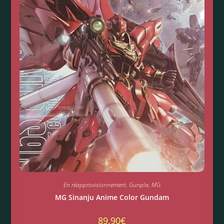
En réapprovisionnement
,
Gunpla
,
MG
MG Sinanju Anime Color Gundam
89.90
€