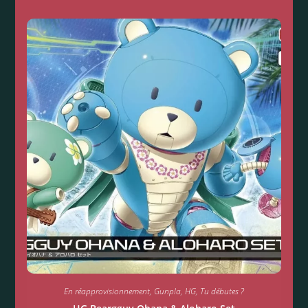
En réapprovisionnement
,
Gunpla
,
HG
,
Tu débutes ?