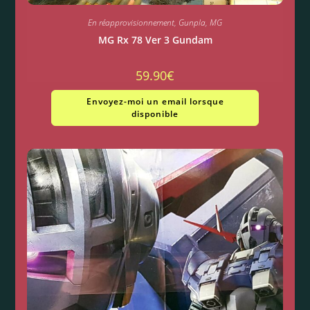
En réapprovisionnement
,
Gunpla
,
MG
MG Rx 78 Ver 3 Gundam
59.90
€
Envoyez-moi un email lorsque
disponible