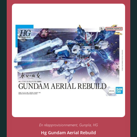
En réapprovisionnement
,
Gunpla
,
HG
Hg Gundam Aerial Rebuild