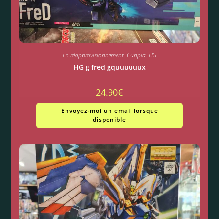
En réapprovisionnement
,
Gunpla
,
HG
HG g fred gquuuuuux
24.90
€
Envoyez-moi un email lorsque
disponible