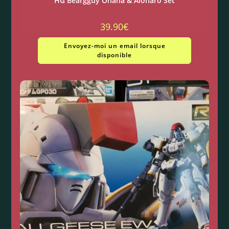
HG Beargguy Ohana & Aloharo Set
39.90
€
Envoyez-moi un email lorsque
disponible