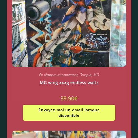
En réapprovisionnement
,
Gunpla
,
MG
MG wing xxxg endless waltz
39.90
€
Envoyez-moi un email lorsque
disponible