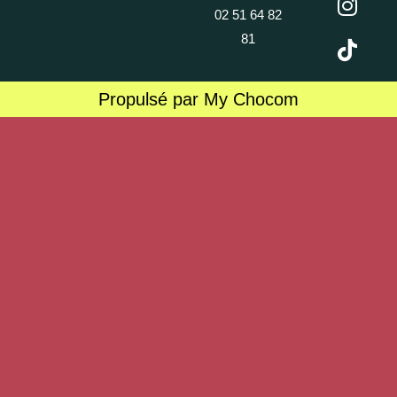
02 51 64 82
81
Propulsé par My Chocom