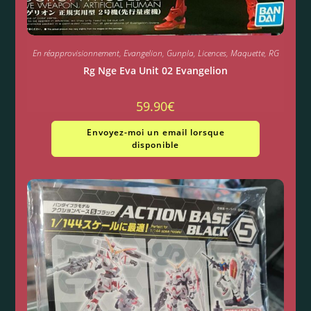
En réapprovisionnement
,
Evangelion
,
Gunpla
,
Licences
,
Maquette
,
RG
Rg Nge Eva Unit 02 Evangelion
59.90
€
Envoyez-moi un email lorsque
disponible