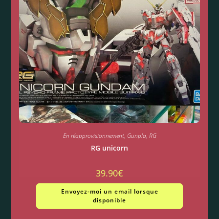
En réapprovisionnement
,
Gunpla
,
RG
RG unicorn
39.90
€
Envoyez-moi un email lorsque
disponible