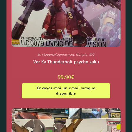
En réapprovisionnement
,
Gunpla
,
MG
Ver Ka Thunderbolt psycho zaku
99.90
€
Envoyez-moi un email lorsque
disponible