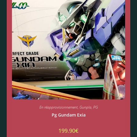
En réapprovisionnement
,
Gunpla
,
PG
Pg Gundam Exia
199.90
€