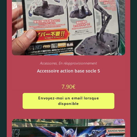
Accessoires
,
En réapprovisionnement
Accessoire action base socle 5
7.90
€
Envoyez-moi un email lorsque
disponible