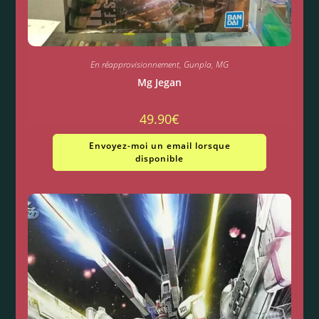
En réapprovisionnement
,
Gunpla
,
MG
Mg Jegan
49.90
€
Envoyez-moi un email lorsque
disponible