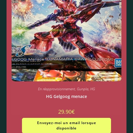
En réapprovisionnement
,
Gunpla
,
HG
HG Gelgoog menace
29.90
€
Envoyez-moi un email lorsque
disponible