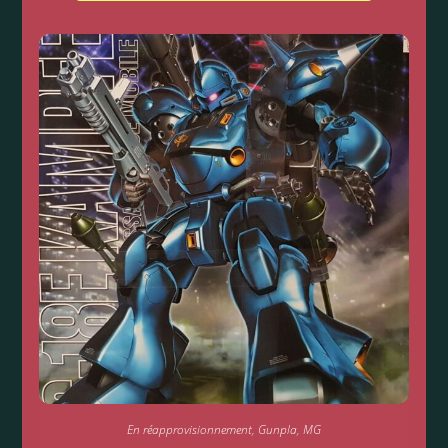
En réapprovisionnement
,
Gunpla
,
MG