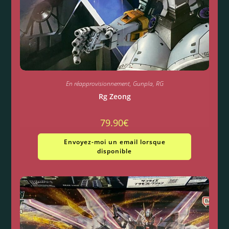
En réapprovisionnement
,
Gunpla
,
RG
Rg Zeong
79.90
€
Envoyez-moi un email lorsque
disponible