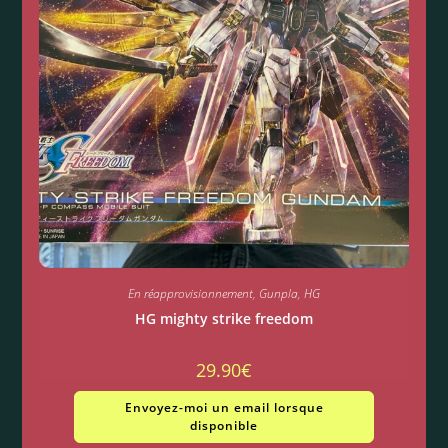
En réapprovisionnement
,
Gunpla
,
HG
HG mighty strike freedom
29.90
€
Envoyez-moi un email lorsque
disponible