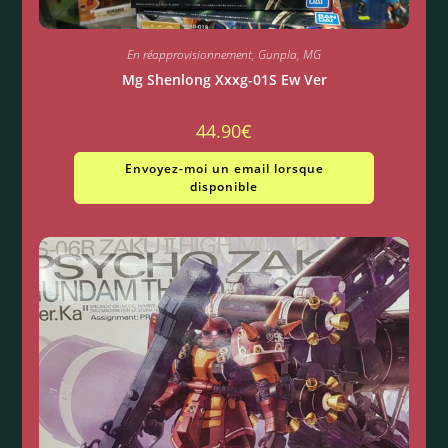
En réapprovisionnement
,
Gunpla
,
MG
Mg Shenlong Xxxg-01S Ew Ver
44.90
€
Envoyez-moi un email lorsque
disponible