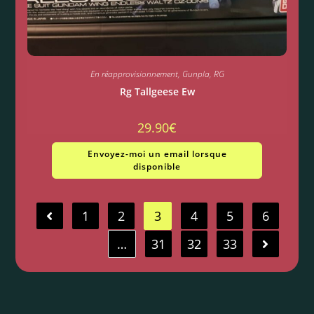
En réapprovisionnement
,
Gunpla
,
RG
Rg Tallgeese Ew
29.90
€
Envoyez-moi un email lorsque
disponible
1
2
3
4
5
6
…
31
32
33