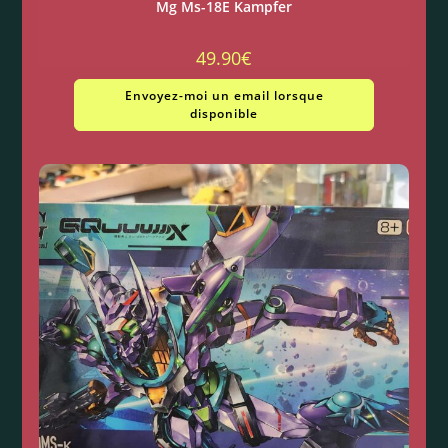
Mg Ms-18E Kampfer
49.90
€
Envoyez-moi un email lorsque
disponible