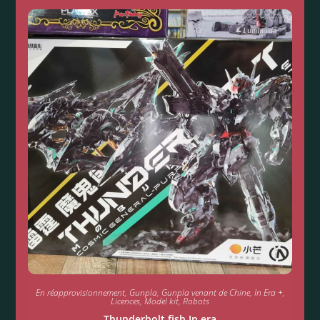
En réapprovisionnement
,
Gunpla
,
Gunpla venant de Chine
,
In Era +
,
Licences
,
Model kit
,
Robots
Thunderbolt fish In era