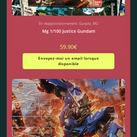
En réapprovisionnement
,
Gunpla
,
MG
Mg 1/100 Justice Gundam
59.90
€
Envoyez-moi un email lorsque
disponible