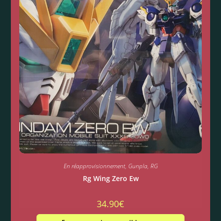
En réapprovisionnement
,
Gunpla
,
RG
Rg Wing Zero Ew
34.90
€