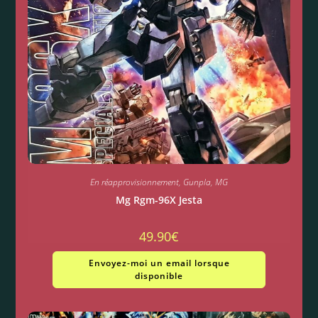
En réapprovisionnement
,
Gunpla
,
MG
Mg Rgm-96X Jesta
49.90
€
Envoyez-moi un email lorsque
disponible