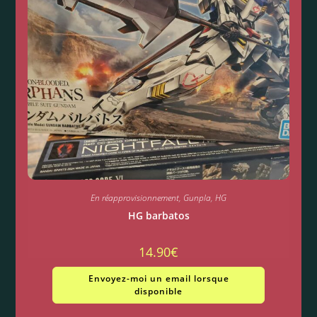
En réapprovisionnement
,
Gunpla
,
HG
HG barbatos
14.90
€
Envoyez-moi un email lorsque
disponible