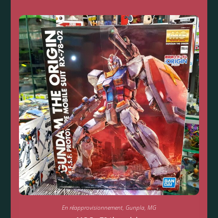
En réapprovisionnement
,
Gunpla
,
MG