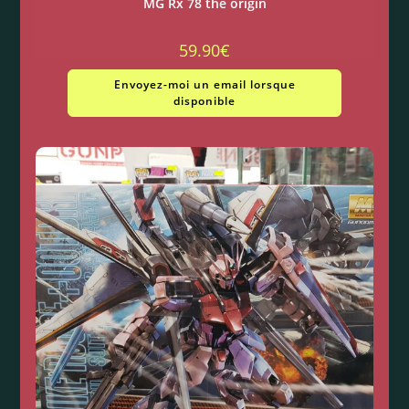
MG Rx 78 the origin
59.90
€
Envoyez-moi un email lorsque
disponible