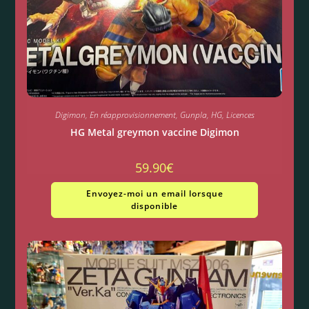
Digimon
,
En réapprovisionnement
,
Gunpla
,
HG
,
Licences
HG Metal greymon vaccine Digimon
59.90
€
Envoyez-moi un email lorsque
disponible