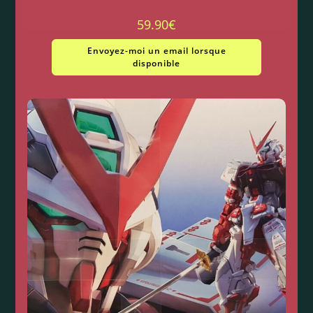
59.90
€
Envoyez-moi un email lorsque
disponible