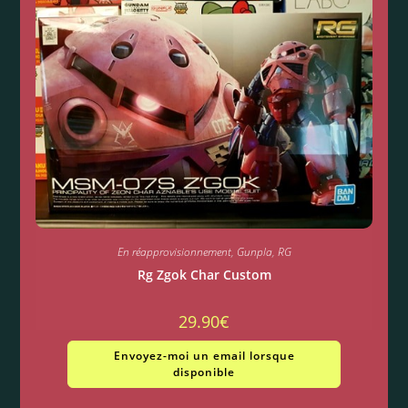
En réapprovisionnement
,
Gunpla
,
RG
Rg Zgok Char Custom
29.90
€
Envoyez-moi un email lorsque
disponible