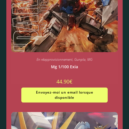
En réapprovisionnement
,
Gunpla
,
MG
Mg 1/100 Exia
44.90
€
Envoyez-moi un email lorsque
disponible