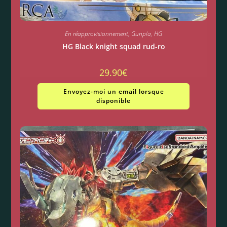
En réapprovisionnement
,
Gunpla
,
HG
HG Black knight squad rud-ro
29.90
€
Envoyez-moi un email lorsque
disponible