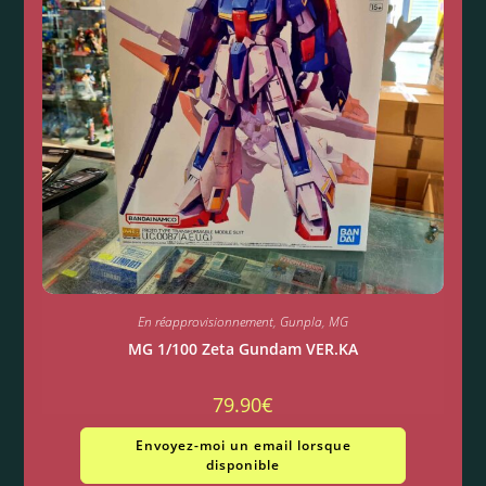
En réapprovisionnement
,
Gunpla
,
MG
MG 1/100 Zeta Gundam VER.KA
79.90
€
Envoyez-moi un email lorsque
disponible