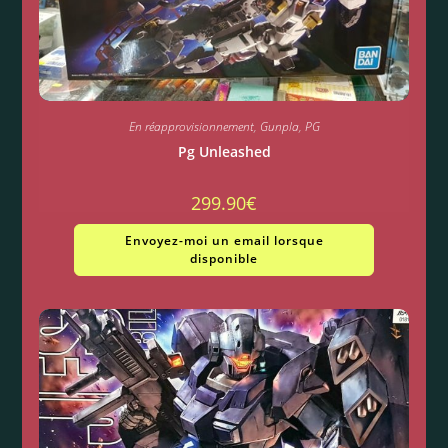
En réapprovisionnement
,
Gunpla
,
PG
Pg Unleashed
299.90
€
Envoyez-moi un email lorsque
disponible