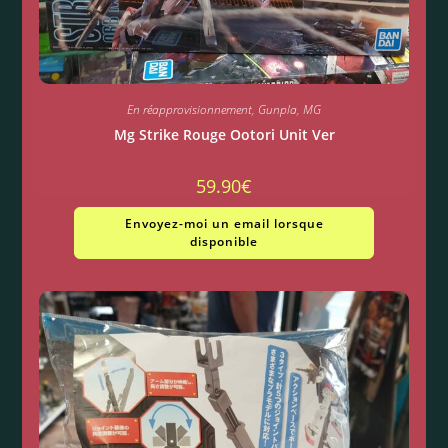
En réapprovisionnement
,
Gunpla
,
MG
Mg Strike Rouge Ootori Unit Ver
59.90
€
Envoyez-moi un email lorsque
disponible