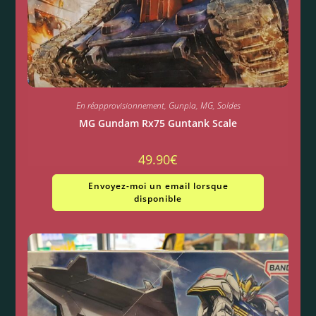
En réapprovisionnement
,
Gunpla
,
MG
,
Soldes
MG Gundam Rx75 Guntank Scale
49.90
€
Envoyez-moi un email lorsque
disponible