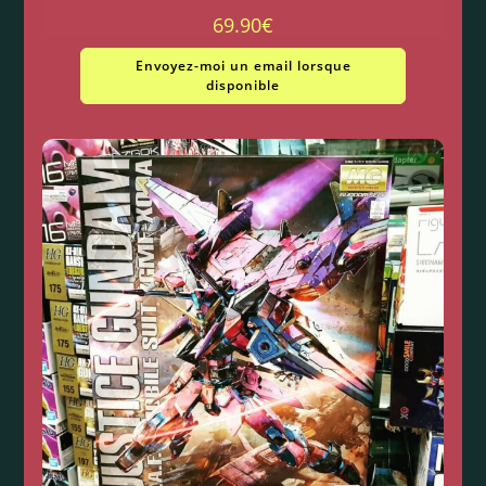
69.90
€
Envoyez-moi un email lorsque
disponible