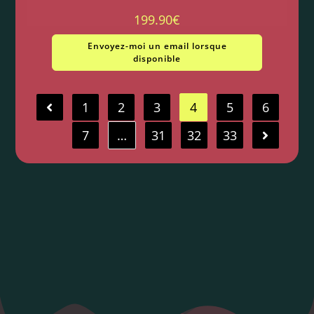
199.90
€
Envoyez-moi un email lorsque
disponible
1
2
3
4
5
6
7
…
31
32
33