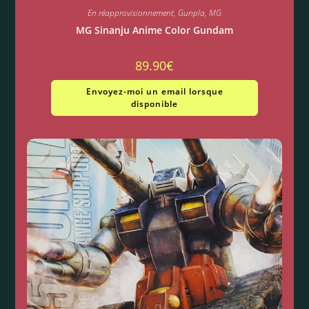
En réapprovisionnement
,
Gunpla
,
MG
MG Sinanju Anime Color Gundam
89.90
€
Envoyez-moi un email lorsque
disponible