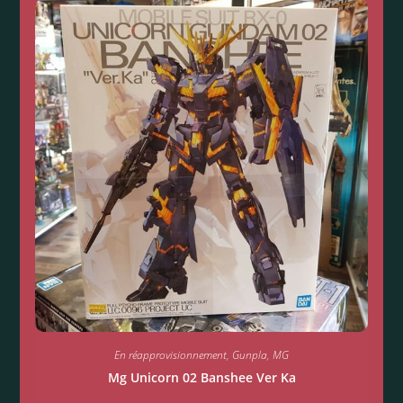
En réapprovisionnement
,
Gunpla
,
MG
Mg Unicorn 02 Banshee Ver Ka