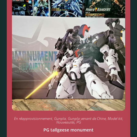
En réapprovisionnement
,
Gunpla
,
Gunpla venant de Chine
,
Model kit
,
Nouveautés
,
PG
PG tallgeese monument